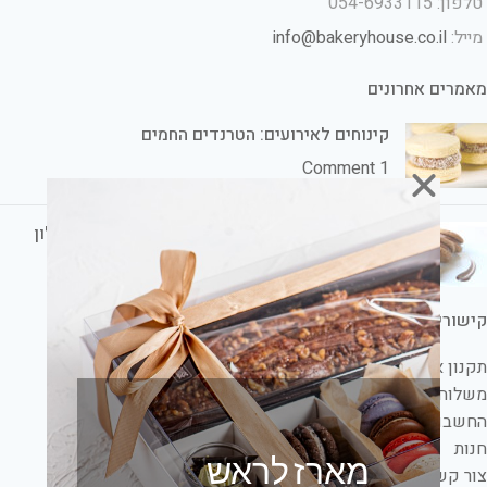
טלפון: 054-6933115
מייל:
info@bakeryhouse.co.il
מאמרים אחרונים
קינוחים לאירועים: הטרנדים החמים
1 Comment
קינוחים לשבת חתן: הכי טעים ומתוק אצלכם בסלון
1 Comment
קישורים
תקנון אתר
משלוחים ושעות שירות לקוחות
החשבון שלי
חנות
מארז לראש
צור קשר