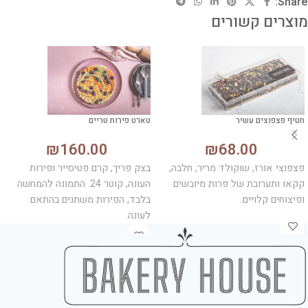
Share:
מוצרים קשורים
חטיף פצפוצים עשיר
טארט פירות טריים
₪
160.00
₪
68.00
פצפוצי אורז, שוקולד מריר, חלבה,
בצק פריך, קרם פטיסייר ופירות
קקאו ותערובת של פרות מיובשים
העונה, קוטר 24. התמונה להמחשה
ופיצוחים קלויים.
בלבד, הפירות משתנים בהתאם
לעונה.