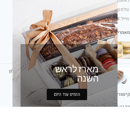
ראשון-לציון ישראל
טלפון: 054-6933115
מייל:
info@bakeryhouse.co.il
מאמרים אחרונים
קינוחים לאירועים: הטרנדים החמים
1 Comment
מארז לראש
קינוחים לשבת חתן: הכי טעים ומתוק אצלכם בסלון
השנה
1 Comment
קישורים
הזמינו עוד היום
תקנון אתר
משלוחים ושעות שירות לקוחות
החשבון שלי
חנות