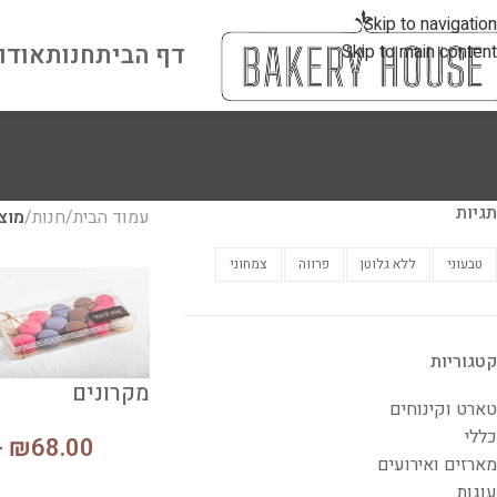
Skip to navigation
דף הבית
חנות
אודו
Skip to main content
תגיות
עמוד הבית
/
חנות
/
מוצר
טבעוני
ללא גלוטן
פרווה
צמחוני
קטגוריות
מקרונים
טארט וקינוחים
כללי
₪
68.00
–
מארזים ואירועים
עוגות