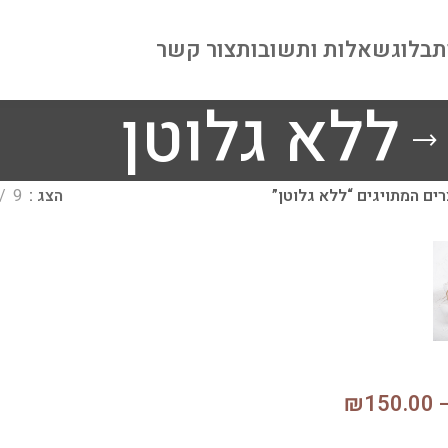
ת
בלוג
שאלות ותשובות
צור קשר
ללא גלוטן
ים המתויגים “ללא גלוטן”
הצג
9
₪
150.00