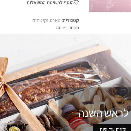
הוסף לרשימת המשאלות
קטגוריה:
טארט וקינוחים
תגית:
פרווה
אלרגנים:
ביצים, גלוטן (חיטה), סויה. אגוזים.
Share:
לראש השנה
הזמינו עוד היום