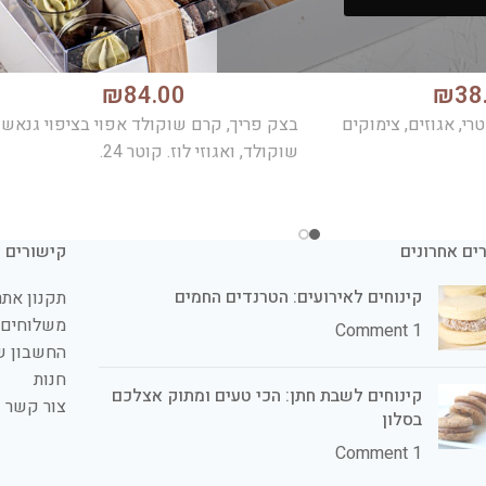
טארט שוקולד
₪
84.00
₪
38
רי, אגוזים, צימוקים
בצק פריך, קרם שוקולד אפוי בציפוי גנאש
שוקולד, ואגוזי לוז. קוטר 24.
ים אחרונים
קישורים
קינוחים לאירועים: הטרנדים החמים
תקנון אתר
משלוחים 
1 Comment
החשבון ש
חנות
קינוחים לשבת חתן: הכי טעים ומתוק אצלכם
צור קשר
בסלון
1 Comment