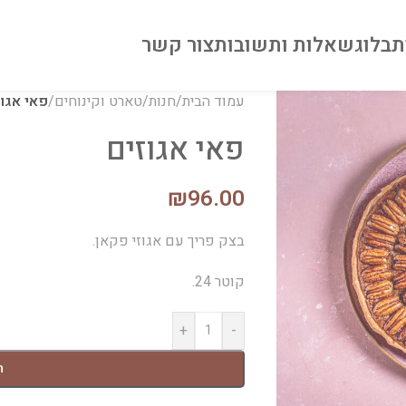
ת
בלוג
שאלות ותשובות
צור קשר
עמוד הבית
/
חנות
/
טארט וקינוחים
/
פאי אגוז
פאי אגוזים
₪
96.00
בצק פריך עם אגוזי פקאן.
קוטר 24.
+
-
ה