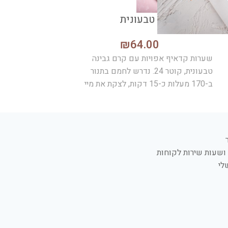
כנאפה גבינה טבעונית
מקרונים
₪
64.00
₪
68.00
שערות קדאיף אפויות עם קרם גבינה
עוגיות עדינות ופ
טבעונית, קוטר 24. נדרש לחמם בתנור
מארז צבעוני בטעמ
ב-170 מעלות כ-15 דקות, לצקת את מיי
גלוטן, נאפה בסבי
הסוכר
גלוטן.
ושעות שירות לקוחות
לי