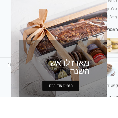
ראשון-לציון ישראל
טלפון: 054-6933115
מייל:
info@bakeryhouse.co.il
מאמרים אחרונים
קינוחים לאירועים: הטרנדים החמים
1 Comment
מארז לראש
קינוחים לשבת חתן: הכי טעים ומתוק אצלכם בסלון
השנה
1 Comment
קישורים
הזמינו עוד היום
תקנון אתר
משלוחים ושעות שירות לקוחות
החשבון שלי
חנות